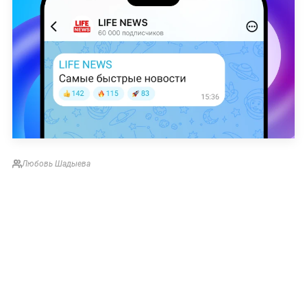
Любовь Шадыева