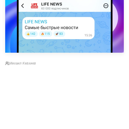
Михаил Кевхиев