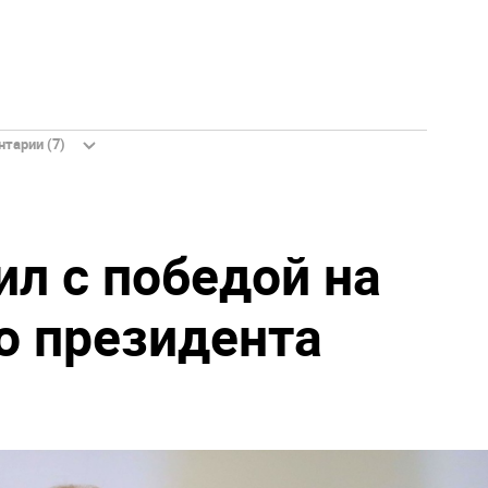
тарии (7)
ил с победой на
о президента