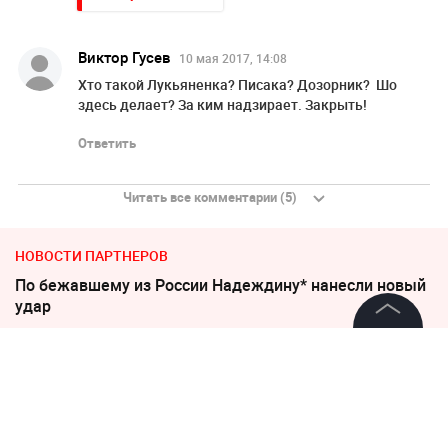
Виктор Гусев
10 мая 2017, 14:08
Хто такой Лукьяненка? Писака? Дозорник? Шо
здесь делает? За ким надзирает. Закрыть!
Ответить
Читать все комментарии (5)
НОВОСТИ ПАРТНЕРОВ
По бежавшему из России Надеждину* нанесли новый
удар
©
2026
News Media Holding.
"Какая наглость!" В Британии поразились удару
Все права защищены
России по Киеву
"Придется нанести удар". На Западе высказались о