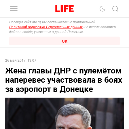
Посещая сайт life.ru, Вы соглашаетесь с приложенной
Политикой обработки Персональных данных
и с использованием
файлов cookie, указанных в данной Политике.
ОК
26 мая 2017, 13:07
Жена главы ДНР с пулемётом
наперевес участвовала в боях
за аэропорт в Донецке