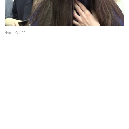
Фото: © L!FE