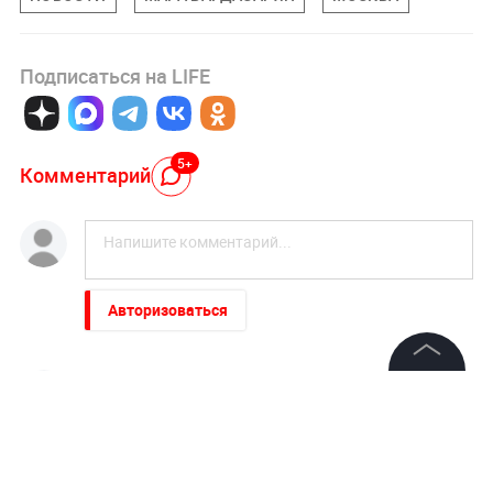
Подписаться на LIFE
5+
Комментарий
Авторизоваться
DGTH HS
28 июня 2017, 13:49
©
2026
News Media Holding.
Нашли о чем судачить! Слишком много внимания
Все права защищены
для данной особы. Лучше бы что-нибудь
поинтереснее написали...