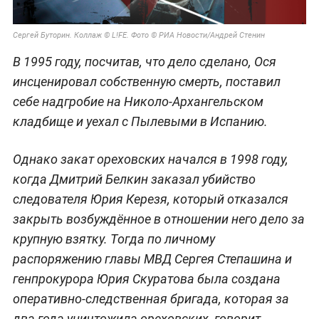
Сергей Буторин. Коллаж © L!FE. Фото © РИА Новости/Андрей Стенин
В 1995 году, посчитав, что дело сделано, Ося
инсценировал собственную смерть, поставил
себе надгробие на Николо-Архангельском
кладбище и уехал с Пылевыми в Испанию.
Однако закат ореховских начался в 1998 году,
когда Дмитрий Белкин заказал убийство
следователя Юрия Керезя, который отказался
закрыть возбуждённое в отношении него дело за
крупную взятку. Тогда по личному
распоряжению главы МВД Сергея Степашина и
генпрокурора Юрия Скуратова была создана
оперативно-следственная бригада, которая за
два года уничтожила ореховских, говорит