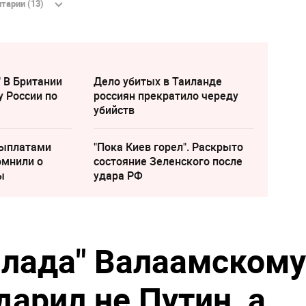
тарии (13)
" В Британии
Дело убитых в Таиланде
у России по
россиян прекратило череду
убийств
выплатами
"Пока Киев горел". Раскрыто
омнили о
состояние Зеленского после
ы
удара РФ
ллада" Валаамскому
арил не Путин, а