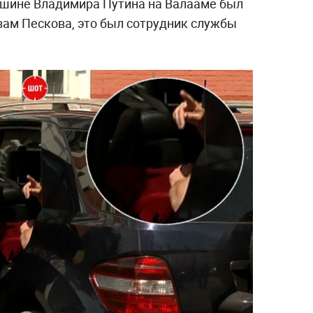
ашине Владимира Путина на Валааме был
вам Пескова, это был сотрудник службы