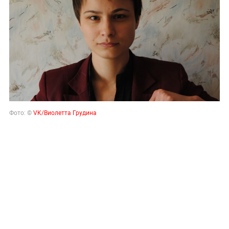
Фото: ©
VK/Виолетта Грудина