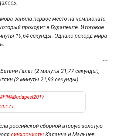
далось.
мова заняла первое место на чемпионате
который проходит в Будапеште. Итоговое
инуты 19,64 секунды. Однако рекорд мира
ь.
етани Галат (2 минуты 21,77 секунды),
глин (2 минуты 21,93 секунды).
#FINABudapest2017
2017 г.
сла российской сборной вторую золотую
июля
синхронисты
Каланча и Мальцев.