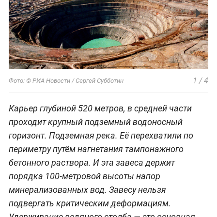
1
/
4
Фото: © РИА Новости / Сергей Субботин
Карьер глубиной 520 метров, в средней части
проходит крупный подземный водоносный
горизонт. Подземная река. Её перехватили по
периметру путём нагнетания тампонажного
бетонного раствора. И эта завеса держит
порядка 100-метровой высоты напор
минерализованных вод. Завесу нельзя
подвергать критическим деформациям.
Удерживание водяного столба — это основная