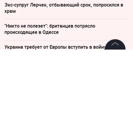
Экс-супруг Лерчек, отбывающий срок, попросился в
храм
"Никто не полезет": британцев потрясло
происходящее в Одессе
Украина требует от Европы вступить в войну против
России
©
2026
News Media Holding.
Все права защищены
4 августа 2017, 12:11
МЧС назвало причину
Информация
подтопления рудника Мир в
Контакты
Якутии
Редакция
Правовая информация
Политика обработки персональных данных