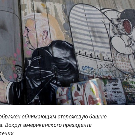
изображён обнимающим сторожевую башню
ра. Вокруг американского президента
дечки.