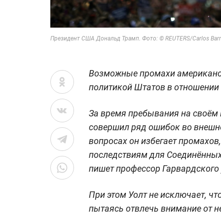
Президент США Дональд Трамп. Фото: © REUTERS/Carlos Barr
Возможные промахи американск
политикой Штатов в отношении 
За время пребывания на своём
совершил ряд ошибок во внешне
вопросах он избегает промахов
последствиям для Соединённых Ш
пишет профессор Гарвардского 
При этом Уолт не исключает, ч
пытаясь отвлечь внимание от н