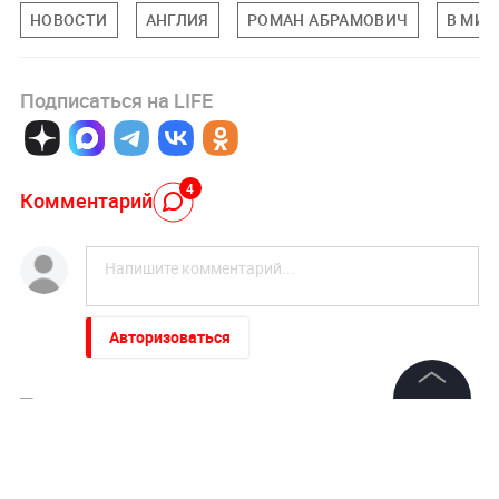
НОВОСТИ
АНГЛИЯ
РОМАН АБРАМОВИЧ
В МИР
Подписаться на LIFE
4
Комментарий
Авторизоваться
Rust R
7 августа 2017, 12:11
©
2026
News Media Holding.
С них же налоги надо платить - идиотов нет
Все права защищены
выкладывать. Там не Россия - сразу возьмут за
мягкое место.