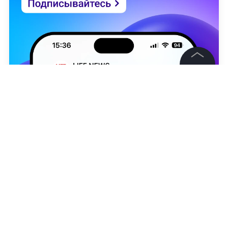
©
2026
News Media Holding.
Все права защищены
Информация
Контакты
Редакция
Юлия Зинченко
Правовая информация
Политика обработки персональных данных
Партнерам
RSS