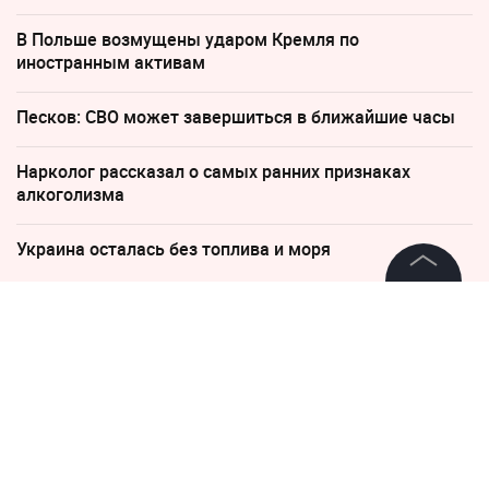
В Польше возмущены ударом Кремля по
иностранным активам
Песков: СВО может завершиться в ближайшие часы
Нарколог рассказал о самых ранних признаках
алкоголизма
Украина осталась без топлива и моря
©
2026
News Media Holding.
Все права защищены
22 августа 2017, 23:43
Команды Макгрегора и
Мейвезера подрались в Лас-
Информация
Вегасе
Контакты
Редакция