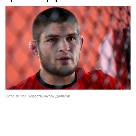
Фото:
©
РИА Новости/Антон Денисов