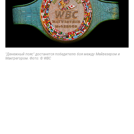
"Денежный пояс" достанется победителю боя между Мейвезером и
Макгрегором. Фото: © WBC