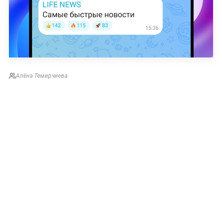
Алёна Темирчиева