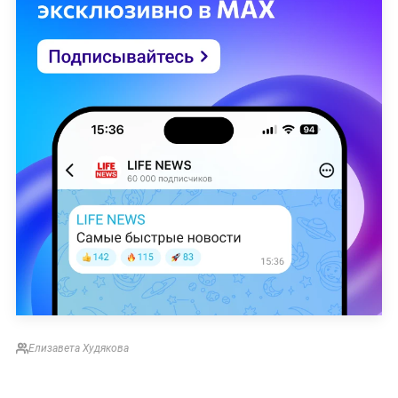
Елизавета Худякова