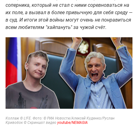
соперника, который не стал с ними соревноваться на
их поле, а вызвал в более привычную для себя среду —
в суд. И итоги этой войны могут очень не понравиться
всем любителям "хайпануть" за чужой счёт.
Коллаж © L!FE. Фото: © РИА Новости/
Алексей Куденко/Руслан
Кривобок © Скриншот видео
youtube/NEMAGIA