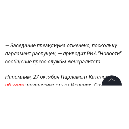
— Заседание президиума отменено, поскольку
парламент распущен, — приводит РИА "Новости"
сообщение пресс-службы женералитета.
Напомним, 27 октября Парламент Каталонии
объявил
независимость от Испании. Спустя час
после принятия резолюции Сенат Испании
©
2026
News Media Holding.
Все права защищены
утвердил применение 155-й статьи конституции,
которая позволяет
ввести в автономии прямое
управление Мадрида
.
Информация