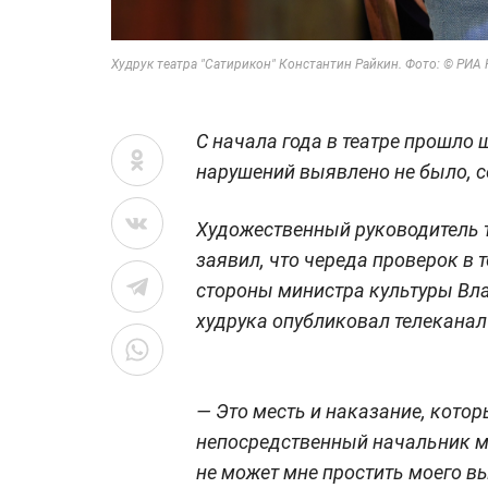
Худрук театра "Сатирикон" Константин Райкин. Фото: © РИА
С начала года в театре прошло 
нарушений выявлено не было, 
Художественный руководитель т
заявил, что череда проверок в т
стороны министра культуры Вл
худрука опубликовал телеканал
— Это месть и наказание, котор
непосредственный начальник м
не может мне простить моего 