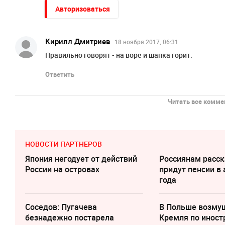
Авторизоваться
Кирилл Дмитриев
18 ноября 2017, 06:31
Правильно говорят - на воре и шапка горит.
Ответить
Читать все коммен
НОВОСТИ ПАРТНЕРОВ
Япония негодует от действий
Россиянам расск
России на островах
придут пенсии в 
года
Соседов: Пугачева
В Польше возму
безнадежно постарела
Кремля по инос