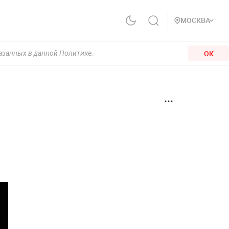
МОСКВА
ОК
казанных в данной Политике.