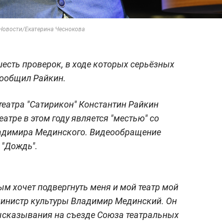
 Новости/Екатерина Чеснокова
шесть проверок, в ходе которых серьёзных
сообщил Райкин.
еатра "Сатирикон" Константин Райкин
еатре в этом году является "местью" со
адимира Мединского. Видеообращение
 "Дождь".
ым хочет подвергнуть меня и мой театр мой
инистр культуры Владимир Мединский. Он
высказывания на съезде Cоюза театральных