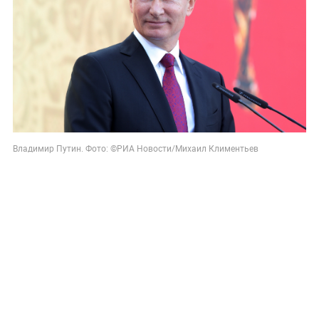
Владимир Путин. Фото: ©РИА Новости/Михаил Климентьев