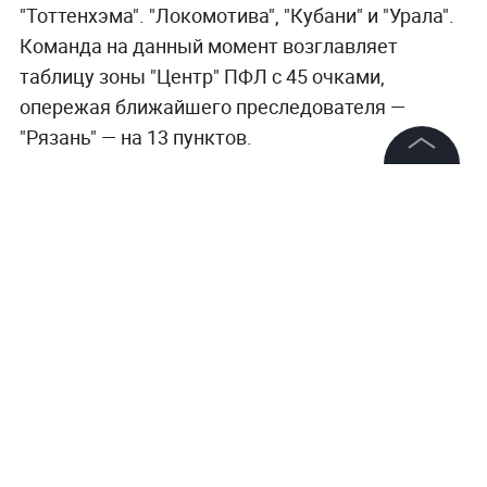
"Тоттенхэма". "Локомотива", "Кубани" и "Урала".
Команда на данный момент возглавляет
таблицу зоны "Центр" ПФЛ с 45 очками,
опережая ближайшего преследователя —
"Рязань" — на 13 пунктов.
©
2026
News Media Holding.
Все права защищены
Информация
Контакты
Редакция
Правовая информация
Политика обработки персональных данных
Партнерам