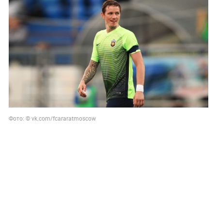
Фото: © vk.com/fcararatmoscow