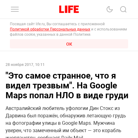
Посещая сайт life.ru, Вы соглашаетесь с приложенной
Политикой обработки Персональных данных
и с использованием
файлов cookie, указанных в данной Политике.
ОК
28 ноября 2017, 10:11
"Это самое странное, что я
видел трезвым". На Google
Maps попал НЛО в виде груди
Австралийский любитель уфологии Дин Стокс из
Дарвина был поражён, обнаружив летающую грудь
на фотографии улицы в Google Maps. Мужчина
уверен, что замеченный им объект — это корабль
инопланетян, сообщает Daily Mail.