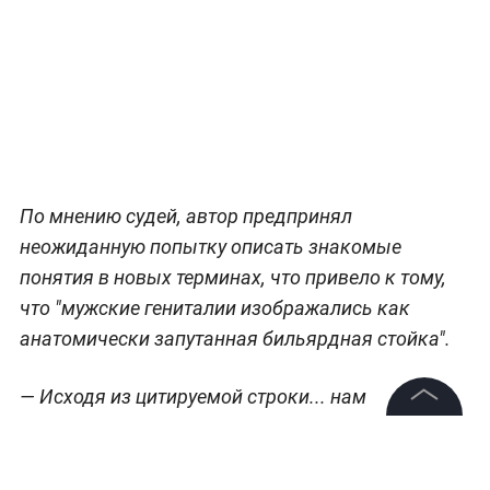
По мнению судей, автор предпринял
неожиданную попытку описать знакомые
понятия в новых терминах, что привело к тому,
что "мужские гениталии изображались как
анатомически запутанная бильярдная стойка".
— Исходя из цитируемой строки... нам
оставалось только задаваться вопросом —
©
2026
News Media Holding.
сколько же яичек у этого персонажа? — заявили
Все права защищены
они.