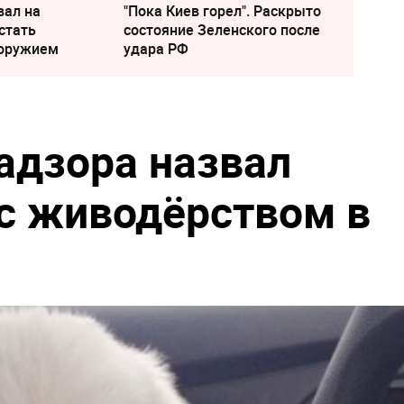
вал на
"Пока Киев горел". Раскрыто
стать
состояние Зеленского после
 оружием
удара РФ
адзора назвал
с живодёрством в