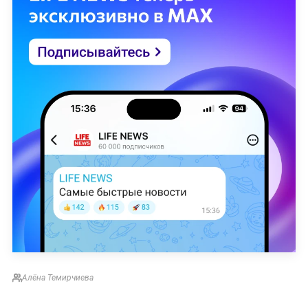
Алёна Темирчиева