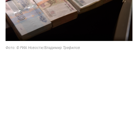
Фото: © РИА Новости/Владимир Трефилов