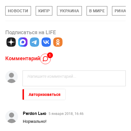
НОВОСТИ
КИПР
УКРАИНА
В МИРЕ
РИНАТ 
Подписаться на LIFE
1
Комментарий
Авторизоваться
Pardon Lью
5 января 2018, 16:46
Нормально!