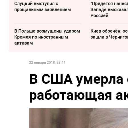
Слуцкий выступил с
"Придется нанест
прощальным заявлением
Западе высказал
Россией
В Польше возмущены ударом
Киев обречён: о
Кремля по иностранным
зашли в Черниго
активам
22 января 2018, 23:44
В США умерла
работающая ак