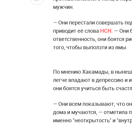
мужчин.
— Они перестали совершать подв
приводит её слова
НСН
. — Они
ответственность, они боятся р
того, чтобы выползти из ямы.
По мнению Хакамады, в нынеш
легче впадают в депрессию и и
они боятся учиться быть счаст
— Они всем показывают, что он
дома и мучаются, — отметила п
именно "неоткрытость" и "внут