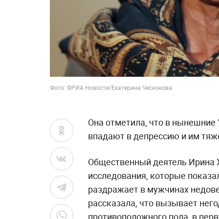
Фото: ©РИА Новости/Екатерина Чеснокова
Она отметила, что в нынешние
впадают в депрессию и им тяж
Общественный деятель Ирина 
исследования, которые показал
раздражает в мужчинах недове
рассказала, что вызывает него
противоположного пола, в пер