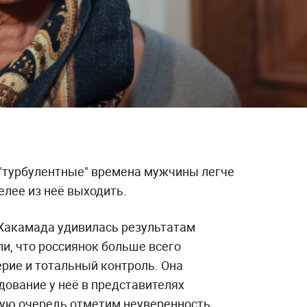
 "турбулентные" времена мужчины легче
елее из неё выходить.
Хакамада удивилась результатам
и, что россиянок больше всего
рие и тотальный контроль. Она
дование у неё в представителях
вую очередь отметим неуверенность