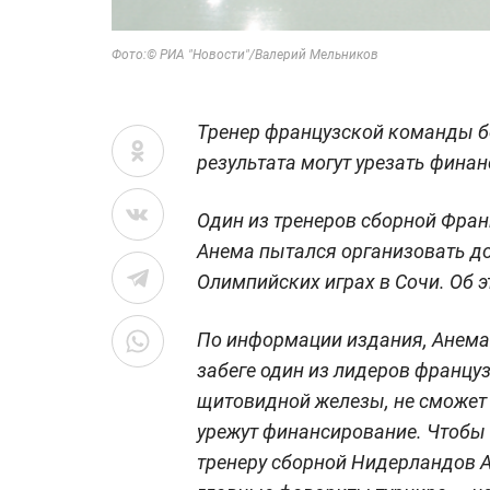
Фото:© РИА "Новости"/Валерий Мельников
Тренер французской команды бо
результата могут урезать фина
Один из тренеров сборной Фра
Анема пытался организовать до
Олимпийских играх в Сочи. Об э
По информации издания, Анема
забеге один из лидеров франц
щитовидной железы, не сможет 
урежут финансирование. Чтобы 
тренеру сборной Нидерландов А