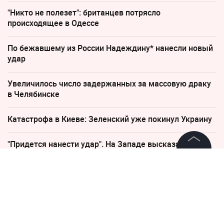
"Никто не полезет": британцев потрясло
происходящее в Одессе
По бежавшему из России Надеждину* нанесли новый
удар
Увеличилось число задержанных за массовую драку
в Челябинске
Катастрофа в Киеве: Зеленский уже покинул Украину
"Придется нанести удар". На Западе высказались о
войне с Россией
©
2026
News Media Holding.
Все права защищены
19 февраля 2018, 19:28
В убийстве певца Петра Гара
Информация