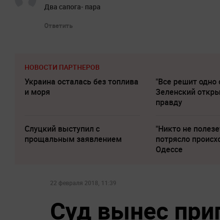
Два сапога- пара
Ответить
НОВОСТИ ПАРТНЕРОВ
Украина осталась без топлива
"Все решит одно 
и моря
Зеленский откр
правду
Слуцкий выступил с
"Никто не полезе
прощальным заявлением
потрясло происх
Одессе
22 февраля 2018, 11:39
Суд вынес при