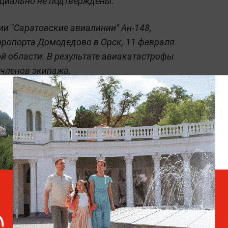
циально не подтверждены.
и "Саратовские авиалинии" Ан-148,
эропорта Домодедово в Орск, 11 февраля
й области. В результате авиакатастрофы
 членов экипажа.