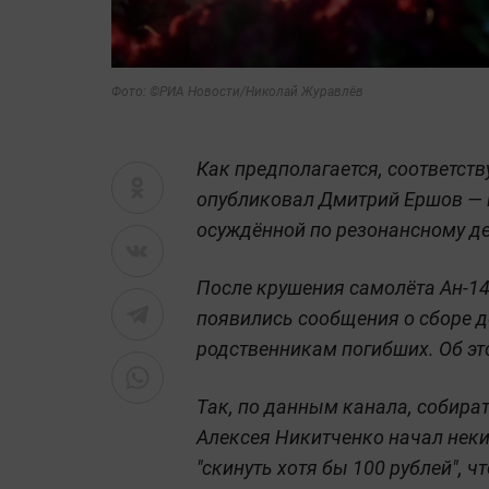
Фото: ©РИА Новости/Николай Журавлёв
Как предполагается, соответст
опубликовал Дмитрий Ершов — 
осуждённой по резонансному де
После крушения самолёта Ан-14
появились сообщения о сборе д
родственникам погибших. Об э
Так, по данным канала, собир
Алексея Никитченко начал нек
"скинуть хотя бы 100 рублей", 