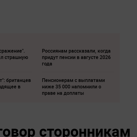
сражение".
Россиянам рассказали, когда
ыл страшную
придут пенсии в августе 2026
года
т": британцев
Пенсионерам с выплатами
одящее в
ниже 35 000 напомнили о
праве на доплаты
говор сторонникам