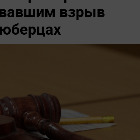
овавшим взрыв
Люберцах