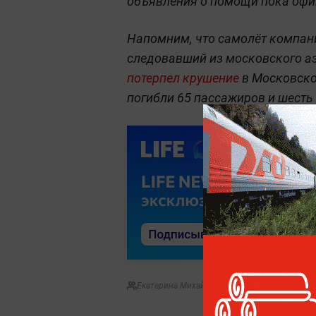
объявления о помощи пока офи
Напомним, что самолёт компани
следовавший из московского а
потерпел крушение
в Московско
погибли 65 пассажиров и шесть
Екатерина Михайлова