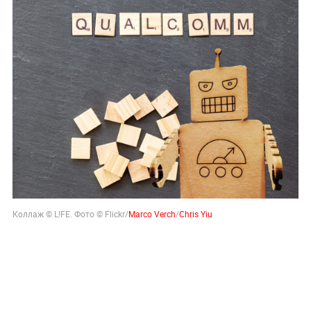
Коллаж © L!FE. Фото © Flickr/
Marco Verch
/
Chris Yiu