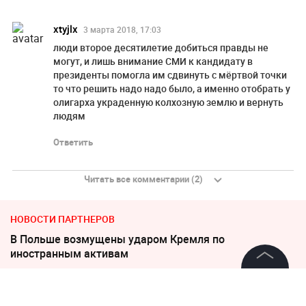
xtyjlx
3 марта 2018, 17:03
люди второе десятилетие добиться правды не
могут, и лишь внимание СМИ к кандидату в
президенты помогла им сдвинуть с мёртвой точки
то что решить надо надо было, а именно отобрать у
олигарха украденную колхозную землю и вернуть
людям
Ответить
Читать все комментарии (2)
НОВОСТИ ПАРТНЕРОВ
В Польше возмущены ударом Кремля по
иностранным активам
©
2026
News Media Holding.
"Пока Киев горел". Раскрыто состояние Зеленского
Все права защищены
после удара РФ