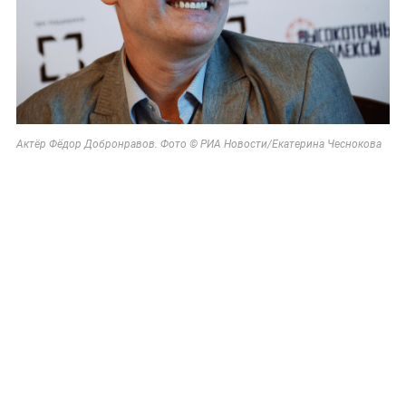
Актёр Фёдор Добронравов. Фото © РИА Новости/Екатерина Чеснокова