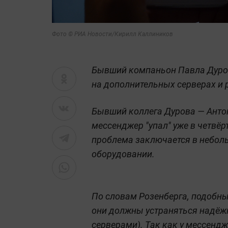
Фото © РИА Новости/Кирилл Каллиников
Бывший компаньон Павла Дуров
на дополнительных серверах и 
Бывший коллега Дурова — Анто
мессенджер "упал" уже в четвёрт
проблема заключается в неболь
оборудовании.
По словам Розенберга, подобны
они должны устраняться надё
серверами). Так как у мессендж