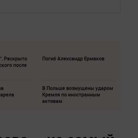
". Раскрыто
Погиб Александр Ермаков
ского после
ва
В Польше возмущены ударом
тарела
Кремля по иностранным
активам