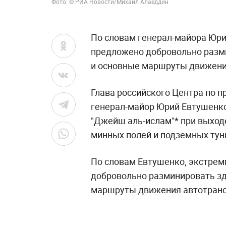
Фото: © РИА Новости/Михаил Алаеддин
По словам генерал-майора Юри
предложено добровольно разми
и основные маршруты движени
Глава российского Центра по 
генерал-майор Юрий Евтушенко
"Джейш аль-ислам"* при выход
минных полей и подземных тун
По словам Евтушенко, экстре
добровольно разминировать зд
маршруты движения автотранс