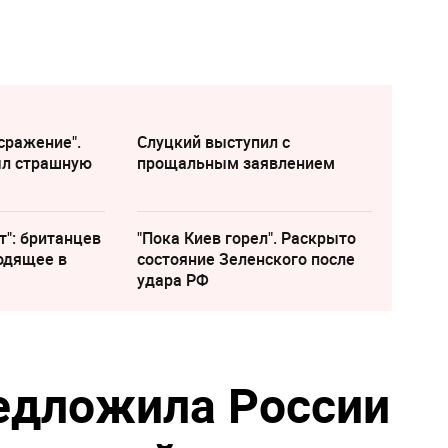
сражение".
Слуцкий выступил с
ыл страшную
прощальным заявлением
т": британцев
"Пока Киев горел". Раскрыто
одящее в
состояние Зеленского после
удара РФ
едложила России