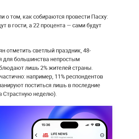
и о том, как собираются провести Пасху:
т в гости, а 22 процента — сами будут
н отметить светлый праздник, 48-
я для большинства непростым
облюдают лишь 2% жителей страны.
частично: например, 11% респондентов
планируют поститься лишь в последние
в Страстную неделю).