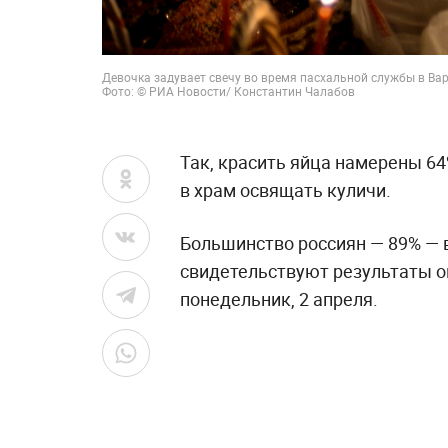
Девочка задувает свечу во время пасхальной службы в В
Фото: © РИА Новости/
Константин Чалабов
Так, красить яйца намерены 6
в храм освящать куличи.
Большинство россиян — 89% — в
свидетельствуют результаты о
понедельник, 2 апреля.