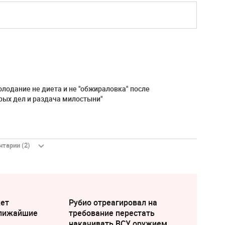
олодание не диета и не "обжираловка" после
брых дел и раздача милостыни"
тарии (2)
жет
Рубио отреагировал на
ближайшие
требование перестать
накачивать ВСУ оружием