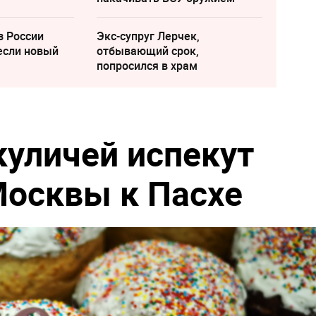
з России
Экс-супруг Лерчек,
если новый
отбывающий срок,
попросился в храм
куличей испекут
осквы к Пасхе