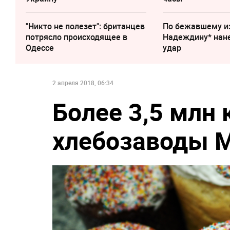
"Никто не полезет": британцев
По бежавшему и
потрясло происходящее в
Надеждину* нан
Одессе
удар
2 апреля 2018, 06:34
Более 3,5 млн 
хлебозаводы М