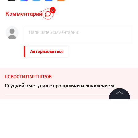
0
Комментарий
Авторизоваться
НОВОСТИ ПАРТНЕРОВ
Слуцкий выступил с прощальным заявлением
Украина требует от Европы вступить в войну против
©
2026
News Media Holding.
России
Все права защищены
В Польше возмущены ударом Кремля по
иностранным активам
Информация