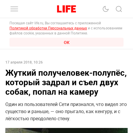
Посещая сайт life.ru, Вы соглашаетесь с приложенной
Политикой обработки Персональных данных
и с использованием
файлов cookie, указанных в данной Политике.
ОК
17 апреля 2018, 10:26
Жуткий получеловек-полупёс,
который задрал и съел двух
собак, попал на камеру
Один из пользователей Сети признался, что видел это
существо и раньше, — оно прыгало, как кенгуру, и с
лёгкостью преодолело стену.