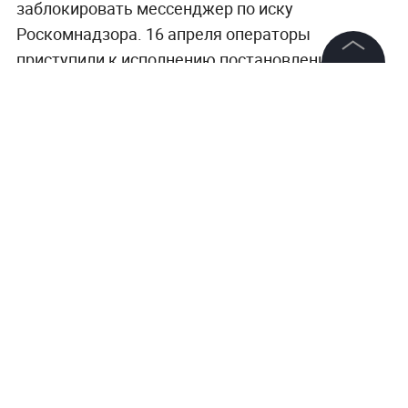
заблокировать мессенджер по иску
Роскомнадзора. 16 апреля операторы
приступили к исполнению постановления суда.
©
2026
News Media Holding.
Все права защищены
Информация
Контакты
Редакция
Правовая информация
Политика обработки персональных данных
Партнерам
RSS
Жанры и форматы