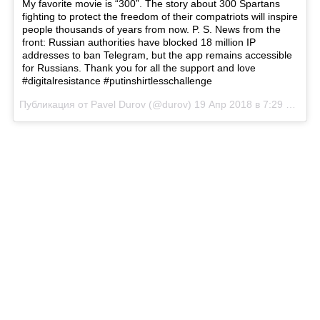
My favorite movie is “300”. The story about 300 Spartans
fighting to protect the freedom of their compatriots will inspire
people thousands of years from now. P. S. News from the
front: Russian authorities have blocked 18 million IP
addresses to ban Telegram, but the app remains accessible
for Russians. Thank you for all the support and love
#digitalresistance #putinshirtlesschallenge
Публикация от
Pavel Durov
(@durov)
19 Апр 2018 в 7:29 PDT