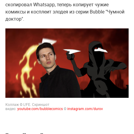
скопировал Whatsapp, теперь копирует чужие
комиксы и косплеит злодея из серии Bubble "Чумной
доктор".
Коллаж © L!FE. Скриншот
видео:
youtube.com/bubblecomics
©
instagram.com/durov