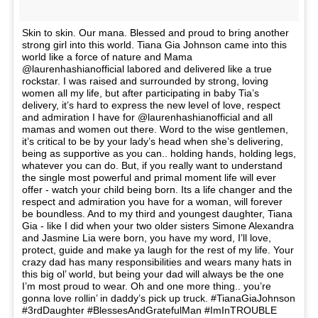
Skin to skin. Our mana. Blessed and proud to bring another
strong girl into this world. Tiana Gia Johnson came into this
world like a force of nature and Mama
@laurenhashianofficial labored and delivered like a true
rockstar. I was raised and surrounded by strong, loving
women all my life, but after participating in baby Tia’s
delivery, it’s hard to express the new level of love, respect
and admiration I have for @laurenhashianofficial and all
mamas and women out there. Word to the wise gentlemen,
it’s critical to be by your lady’s head when she’s delivering,
being as supportive as you can.. holding hands, holding legs,
whatever you can do. But, if you really want to understand
the single most powerful and primal moment life will ever
offer - watch your child being born. Its a life changer and the
respect and admiration you have for a woman, will forever
be boundless. And to my third and youngest daughter, Tiana
Gia - like I did when your two older sisters Simone Alexandra
and Jasmine Lia were born, you have my word, I’ll love,
protect, guide and make ya laugh for the rest of my life. Your
crazy dad has many responsibilities and wears many hats in
this big ol’ world, but being your dad will always be the one
I’m most proud to wear. Oh and one more thing.. you’re
gonna love rollin’ in daddy’s pick up truck. #TianaGiaJohnson
#3rdDaughter #BlessesAndGratefulMan #ImInTROUBLE