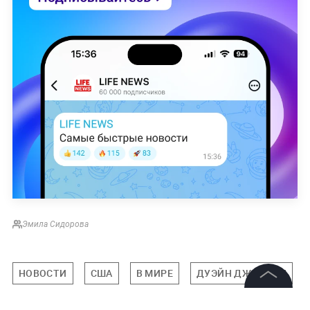
Эмила Сидорова
НОВОСТИ
США
В МИРЕ
ДУЭЙН ДЖОНСОН
©
2026
News Media Holding.