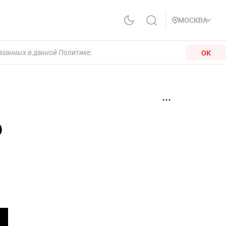
МОСКВА
ОК
казанных в данной Политике.
о