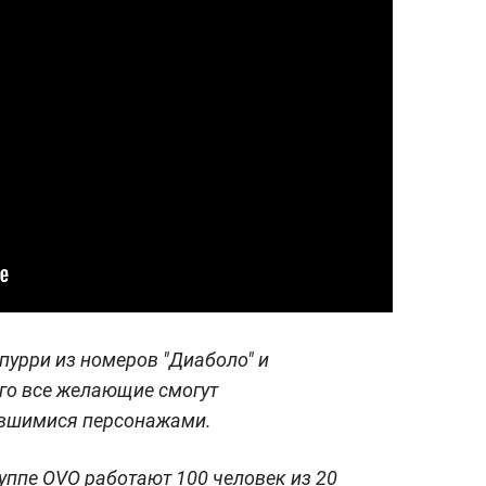
пурри из номеров "Диаболо" и
его все желающие смогут
ившимися персонажами.
руппе OVO работают 100 человек из 20