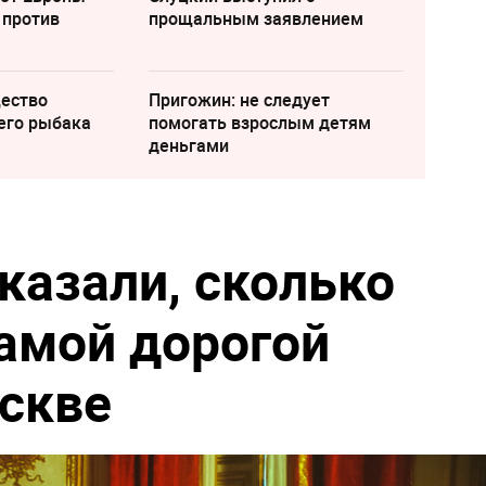
 против
прощальным заявлением
щество
Пригожин: не следует
его рыбака
помогать взрослым детям
деньгами
казали, сколько
самой дорогой
скве