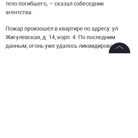
тело погибшего, — сказал собеседник
агентства.
Пожар произошёл в квартире по адресу: ул.
Жигулёвская, д. 14, корп. 4. По последним
данным, огонь уже удалось ликвидировать.
©
2026
News Media Holding.
Все права защищены
Информация
Контакты
Редакция
Правовая информация
Политика обработки персональных данных