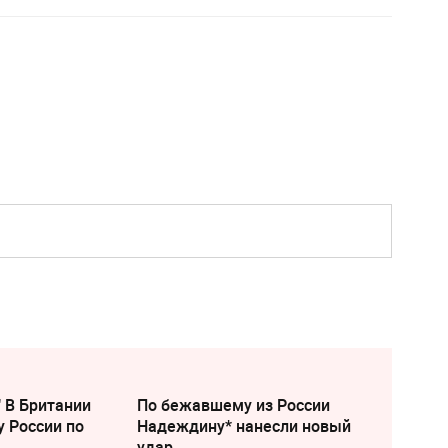
" В Британии
По бежавшему из России
у России по
Надеждину* нанесли новый
удар