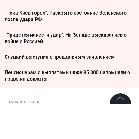
"Пока Киев горел". Раскрыто состояние Зеленского
после удара РФ
"Придется нанести удар". На Западе высказались о
войне с Россией
Слуцкий выступил с прощальным заявлением
Пенсионерам с выплатами ниже 35 000 напомнили о
праве на доплаты
10 мая 2018, 20:16
Юлия Самойлова выступила в
©
2026
News Media Holding.
Все права защищены
полуфинале "Евровидения"