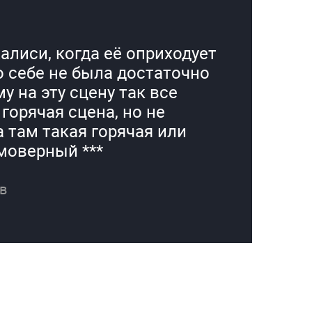
алиси, когда её оприходует
о себе не была достаточно
у на эту сцену так все
горячая сцена, но не
а там такая горячая или
моверный ***
в