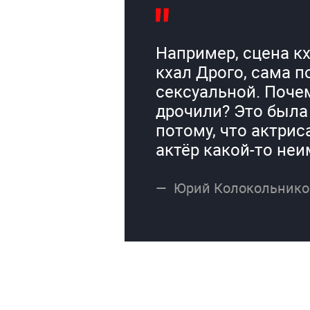
Например, сцена кх
кхал Дрого, сама п
сексуальной. Почем
дрочили? Это была 
потому, что актрис
актёр какой-то неи
Юрий Колокольнико