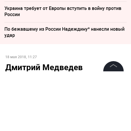
Украина требует от Европы вступить в войну против
России
По бежавшему из России Надеждину* нанесли новый
удар
18 мая 2018, 11:27
Дмитрий Медведев
предложил Голодец на пост
©
2026
News Media Holding.
вице-премьера по спорту и
Все права защищены
культуре
Информация
Контакты
Редакция