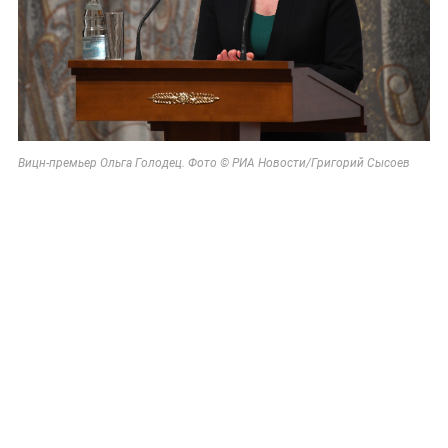
Вицн-премьер Ольга Голодец.
Фото © РИА Новости/Григорий Сысоев