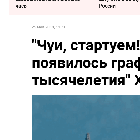
часы
России
25 мая 2018, 11:21
"Чуи, стартуем
появилось гра
тысячелетия" 