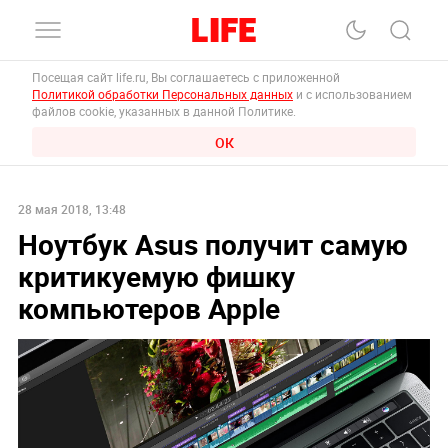
Посещая сайт life.ru, Вы соглашаетесь с приложенной
Политикой обработки Персональных данных
и с использованием
файлов cookie, указанных в данной Политике.
ОК
28 мая 2018, 13:48
Ноутбук Asus получит самую
критикуемую фишку
компьютеров Apple