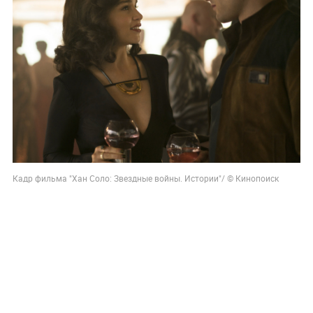
Кадр фильма "Хан Соло: Звездные войны. Истории"/ © Кинопоиск