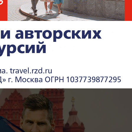
р Ермаков
В Польше возмущены ударом
Кремля по иностранным
активам
ва
Песков: СВО может
тарела
завершиться в ближайшие
часы
ия сборных на