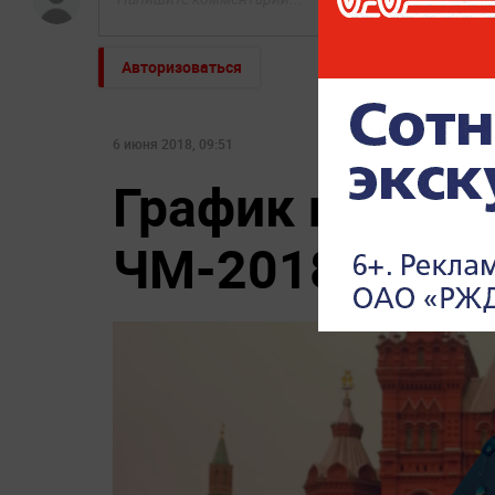
Авторизоваться
НОВОСТИ ПАРТНЕРОВ
Россиянам рассказали, когда
Погиб Александ
придут пенсии в августе 2026
года
"Все решит одно сражение".
Соседов: Пугаче
Зеленский открыл страшную
безнадежно пос
правду
6 июня 2018, 09:51
График прибыт