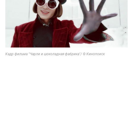
Кадр фильма "Чарли и шоколадная фабрика"/ © Кинопоиск