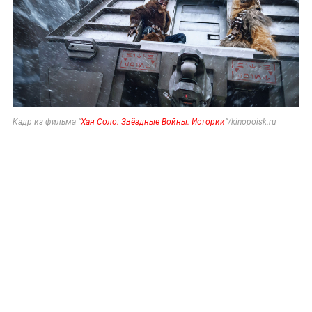
Кадр из фильма “
Хан Соло: Звёздные Войны. Истории
”/kinopoisk.ru